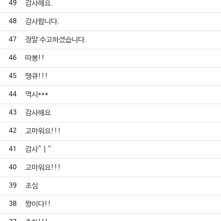
49
감사해요.
48
감사합니다.
47
정말 수고하셨습니다.
46
따봉!!
45
땡큐!!!
44
역시***
43
감사해요
42
고마워요!!!
41
감사^ㅣ^
40
고마워요!!!
39
조심
38
짱이다!!