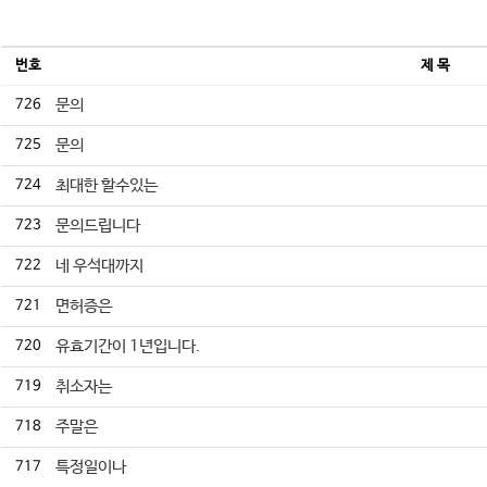
번호
제 목
726
문의
725
문의
724
최대한 할수있는
723
문의드립니다
722
네 우석대까지
721
면허증은
720
유효기간이 1년입니다.
719
취소자는
718
주말은
717
특정일이나