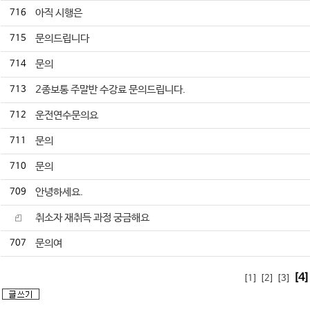
716
아직 시행은
715
문의드립니다
714
문의
713
2종보통 주말반 수강료 문의드립니다.
712
운전연수문의요
711
문의
710
문의
709
안녕하세요.
취소자 재취득 과정 궁금해요
707
문의여
[4]
[1]
[2]
[3]