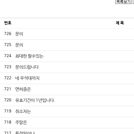
번호
제 목
726
문의
725
문의
724
최대한 할수있는
723
문의드립니다
722
네 우석대까지
721
면허증은
720
유효기간이 1년입니다.
719
취소자는
718
주말은
717
특정일이나