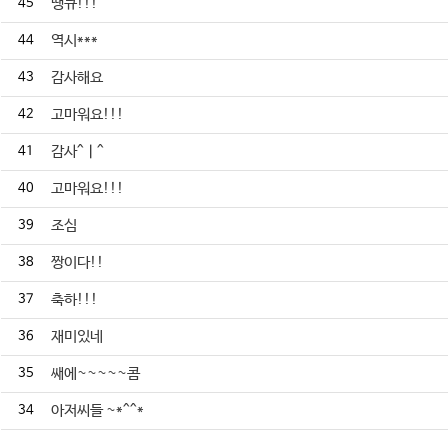
45
땡큐!!!
44
역시***
43
감사해요
42
고마워요!!!
41
감사^ㅣ^
40
고마워요!!!
39
조심
38
짱이다!!
37
축하!!!
36
재미있네
35
쌔에~~~~~콤
34
아저씨들 ~*^^*