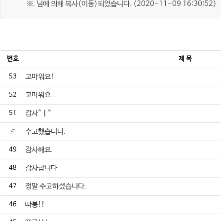
※. 님에 의해 복사(이동)되었습니다. (2020-11-09 16:30:52)
번호
제 목
53
고마워요!
52
고마워요...
51
감사^ㅣ^
수고했습니다.
49
감사해요.
48
감사합니다.
47
정말 수고하셨습니다.
46
따봉!!